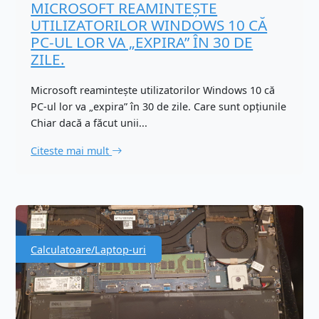
MICROSOFT REAMINTEȘTE
UTILIZATORILOR WINDOWS 10 CĂ
PC-UL LOR VA „EXPIRA” ÎN 30 DE
ZILE.
Microsoft reamintește utilizatorilor Windows 10 că
PC-ul lor va „expira” în 30 de zile. Care sunt opțiunile
Chiar dacă a făcut unii...
Citeste mai mult
Calculatoare/Laptop-uri